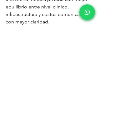
equilibrio entre nivel clínico, 
infraestructura y costos comunicados 
con mayor claridad.
Para muchas familias, ese equilibrio es 
decisivo. Buscan atención rápida, sí, 
pero también certidumbre sobre 
dónde serán atendidos, quién los 
atenderá y qué capacidad real tiene el 
lugar. La confianza no nace solo del 
prestigio; nace de la experiencia 
concreta de sentirse escuchado, 
valorado con seriedad y acompañado 
con profesionalismo.
En ese sentido, una institución como 
Clínica Sondre Satélite responde a una 
necesidad muy clara de la zona: contar 