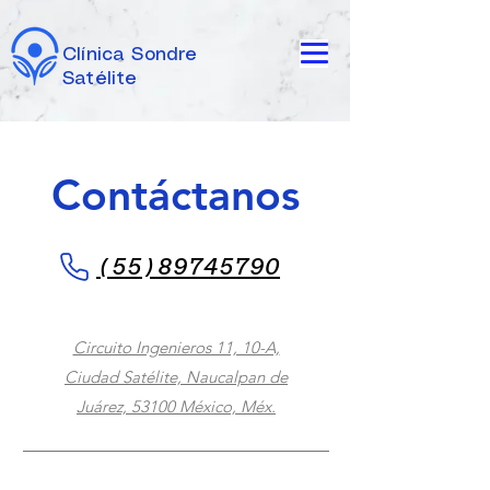
Clínica Sondre
Satélite
Contáctanos
(55)
89745790
Circuito Ingenieros 11, 10-A,
Ciudad Satélite, Naucalpan de
Juárez, 53100 México, Méx.