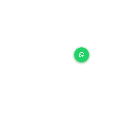
Licencia Sanitaria:​
COFEPRIS: 21-AM-15-057-0004.
Responsable Sanitario:
Dr. Alejandro González Gleason | Cédula Profesional:
1466666
| UNAM.
Los servicios médicos deben ser indicados por un profesional de la
salud. Esta información es de carácter informativo y no reemplaza una
consulta médica.
"
Consulte a su médico".