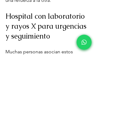
una refuerza a la otra.
Hospital con laboratorio 
y rayos X para urgencias 
y seguimiento
Muchas personas asocian estos 
servicios solo con accidentes o 
emergencias, pero su utilidad también 
es amplia en atención ambulatoria y 
seguimiento hospitalario. Un paciente 
con indicación prequirúrgica, control 
de una infección, revisión 
postoperatoria o valoración por un 
especialista puede beneficiarse de 
tener estudios accesibles en la misma 
unidad médica.